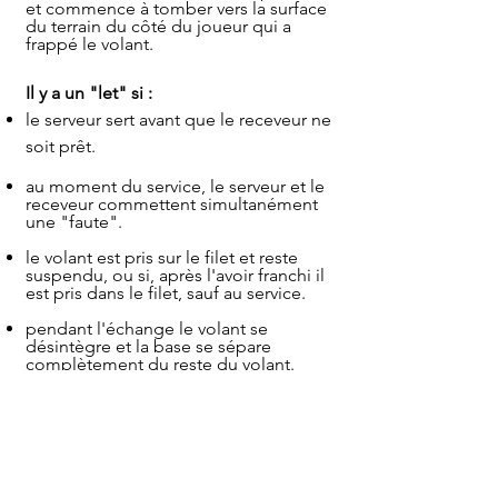
et commence à tomber vers la surface
du terrain du côté du joueur qui a
frappé le volant.
Il y a un "let" si :
le serveur sert avant que le receveur ne
soit prêt.
au moment du service, le serveur et le
receveur commettent simultanément
une "faute".
le volant est pris sur le filet et reste
suspendu, ou si, après l'avoir franchi il
est pris dans le filet, sauf au service.
pendant l'échange le volant se
désintègre et la base se sépare
complètement du reste du volant.
il se passe un évènement imprévu ou
accidentel.
Si un "let" se produit
, l'échange
depuis le dernier service ne compte