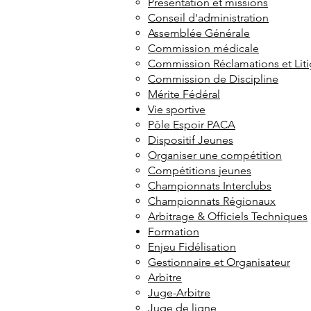
Présentation et missions
Conseil d'administration
Assemblée Générale
Commission médicale
Commission Réclamations et Lit
Commission de Discipline
Mérite Fédéral
Vie sportive
Pôle Espoir PACA
Dispositif Jeunes
Organiser une compétition
Compétitions jeunes
Championnats Interclubs
Championnats Régionaux
Arbitrage & Officiels Techniques
Formation
Enjeu Fidélisation
Gestionnaire et Organisateur
Arbitre
Juge-Arbitre
Juge de ligne