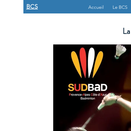
BCS
Accueil
Le BCS
La