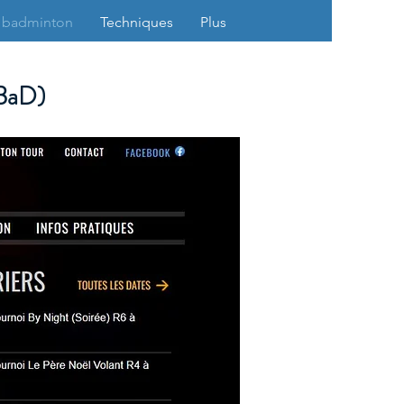
 badminton
Techniques
Plus
FBaD)