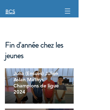
BCS
Fin d'année chez les
jeunes
Julia (Ensuès) Julien
Aslan Mathys
Champions de ligue
2024